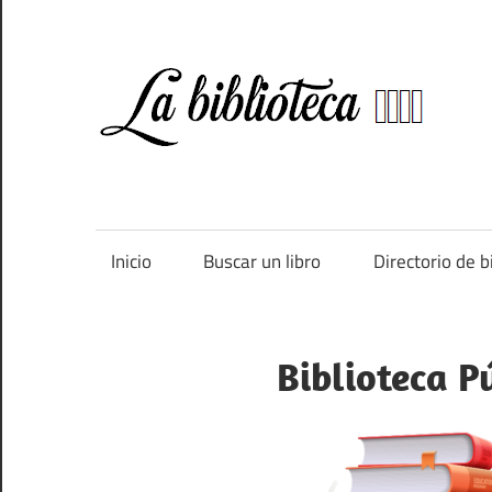
Saltar
al
contenido
Bi
Directorio
de
bibliotecas
de
Inicio
Buscar un libro
Directorio de b
España
Biblioteca P