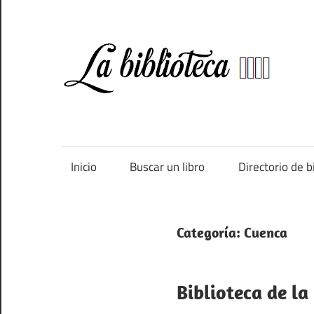
Saltar
al
contenido
Bi
Directorio
de
bibliotecas
de
Inicio
Buscar un libro
Directorio de b
España
Categoría:
Cuenca
Biblioteca de l