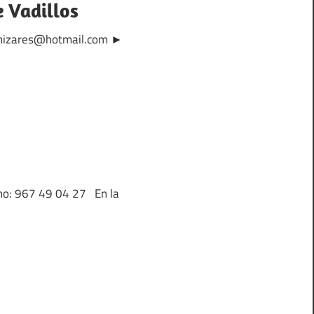
e Vadillos
_canizares@hotmail.com ►
ono: 967 49 04 27 En la