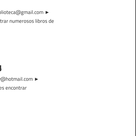
biblioteca@gmail.com ►
trar numerosos libros de
y
buey@hotmail.com ►
es encontrar