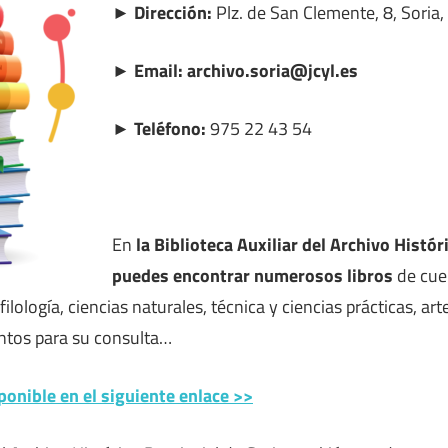
► Dirección:
Plz. de San Clemente, 8, Soria, 
► Email: archivo.soria@jcyl.es
► Teléfono:
975 22 43 54
En
la Biblioteca Auxiliar del Archivo Histór
puedes encontrar numerosos libros
de cuen
 filología, ciencias naturales, técnica y ciencias prácticas, arte,
tos para su consulta…
ponible en el siguiente enlace >>