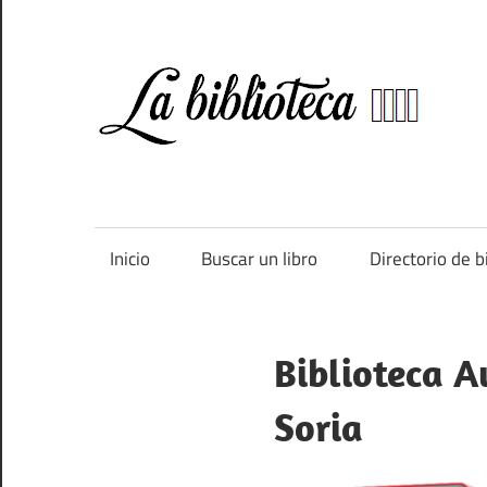
Saltar
al
contenido
Bi
Directorio
de
bibliotecas
de
Inicio
Buscar un libro
Directorio de b
España
Biblioteca A
Soria