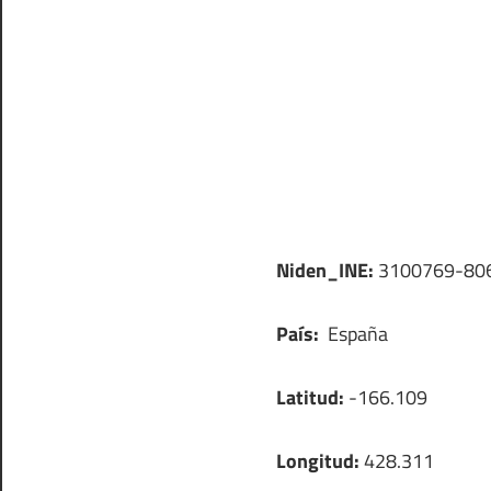
Niden_INE:
3100769-80
País:
España
Latitud:
-166.109
Longitud:
428.311