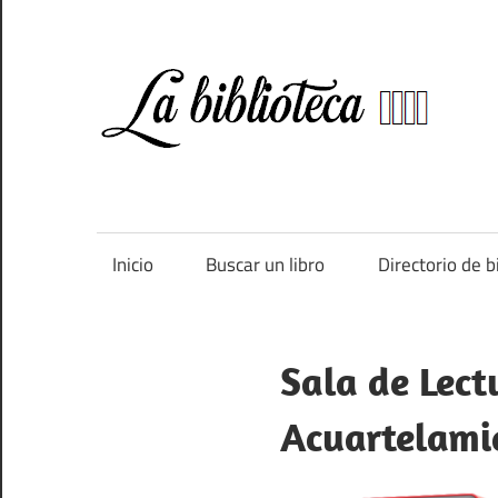
Saltar
al
contenido
Bi
Directorio
de
bibliotecas
de
Inicio
Buscar un libro
Directorio de b
España
Sala de Lect
Acuartelami