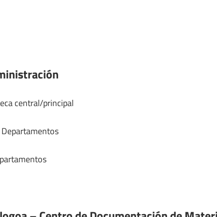
ministración
eca central/principal
y Departamentos
epartamentos
logoa – Centro de Documentación de Materia