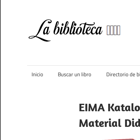
Saltar
al
contenido
Bi
Directorio
de
bibliotecas
de
Inicio
Buscar un libro
Directorio de b
España
EIMA Katalo
Material Did