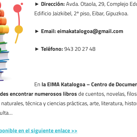
► Dirección:
Avda. Otaola, 29, Complejo Edu
Edificio Jaizkibel, 2º piso, Eibar, Gipuzkoa.
► Email: eimakatalogoa@gmail.com
► Teléfono:
943 20 27 48
En
la EIMA Katalogoa – Centro de Documen
edes encontrar numerosos libros
de cuentos, novelas, filoso
s naturales, técnica y ciencias prácticas, arte, literatura, his
ulta…
ponible en el siguiente enlace >>