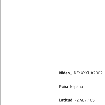
Niden_INE:
XXXUA20021
País:
España
Latitud:
-2.487.105