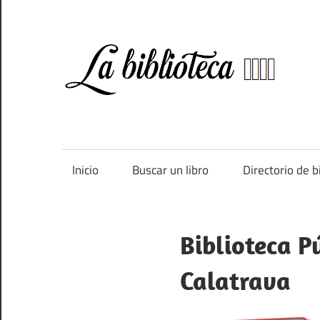
Saltar
al
contenido
Bi
Directorio
de
bibliotecas
de
Inicio
Buscar un libro
Directorio de b
España
Biblioteca P
Calatrava