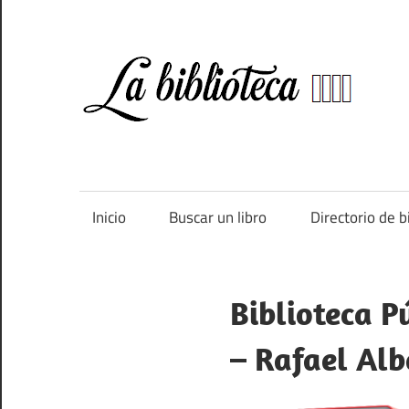
Saltar
al
contenido
Bi
Directorio
de
bibliotecas
de
Inicio
Buscar un libro
Directorio de b
España
Biblioteca P
– Rafael Alb