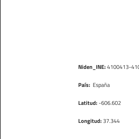
Niden_INE:
4100413-41
País:
España
Latitud:
-606.602
Longitud:
37.344