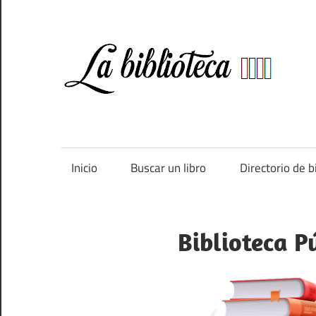
Saltar
al
contenido
Bi
Directorio
de
bibliotecas
de
Inicio
Buscar un libro
Directorio de b
España
Biblioteca P