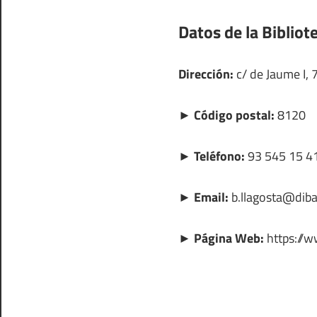
Datos de la Bibliot
Dirección:
c/ de Jaume I, 7
► Código postal:
8120
► Teléfono:
93 545 15 4
► Email:
b.llagosta@diba
► Página Web:
https://w