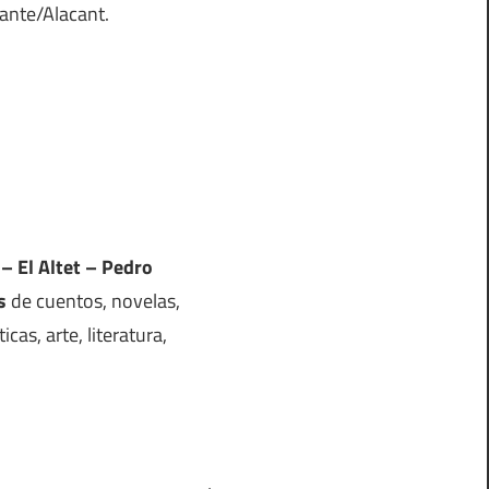
cante/Alacant.
 – El Altet – Pedro
s
de cuentos, novelas,
icas, arte, literatura,