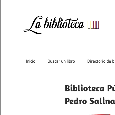
Saltar
al
contenido
Bi
Directorio
de
bibliotecas
de
Inicio
Buscar un libro
Directorio de b
España
Biblioteca P
Pedro Salina