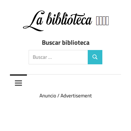
Saltar
al
contenido
Directorio
Biblioteca
Buscar biblioteca
de
bibliotecas
Buscar:
Buscar
de
España