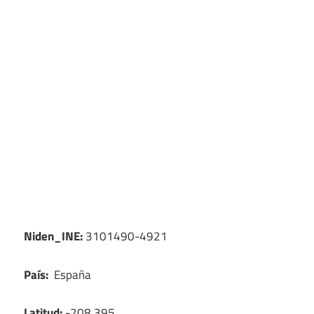
Niden_INE:
3101490-4921
País:
España
Latitud:
-208.395