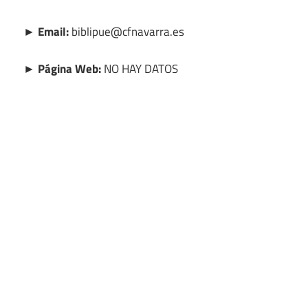
► Email:
biblipue@cfnavarra.es
► Página Web:
NO HAY DATOS