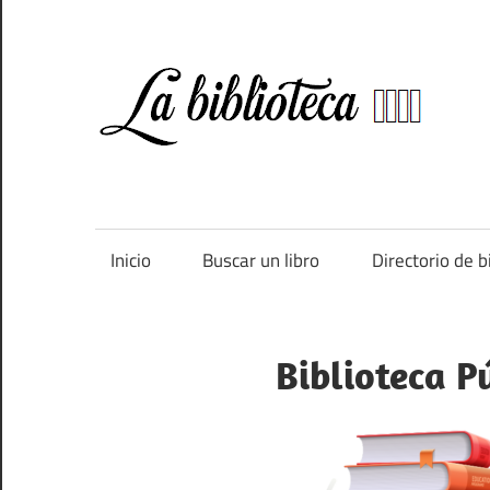
Saltar
al
contenido
Bi
Directorio
de
bibliotecas
de
Inicio
Buscar un libro
Directorio de b
España
Biblioteca P