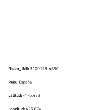
Niden_INE:
3100178-4850
País:
España
Latitud:
-176.433
Longitud:
425.874