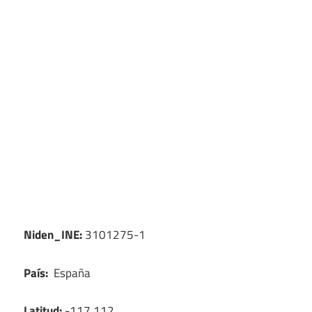
Niden_INE:
3101275-1
País:
España
Latitud:
-117.112