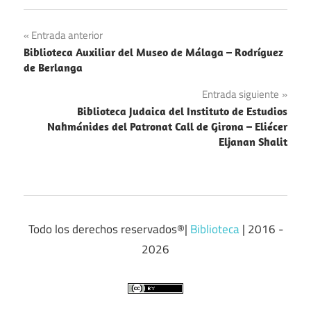
Navegación
Entrada anterior
Biblioteca Auxiliar del Museo de Málaga – Rodríguez
de
de Berlanga
entradas
Entrada siguiente
Biblioteca Judaica del Instituto de Estudios
Nahmánides del Patronat Call de Girona – Eliécer
Eljanan Shalit
Todo los derechos reservados®|
Biblioteca
| 2016 -
2026