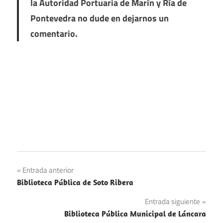
la Autoridad Portuaria de Marín y Ría de
Pontevedra no dude en dejarnos un
comentario.
Navegación
Entrada anterior
Biblioteca Pública de Soto Ribera
de
Entrada siguiente
entradas
Biblioteca Pública Municipal de Láncara