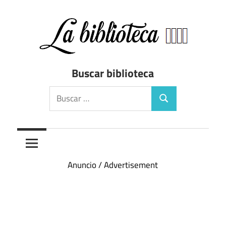
Saltar
al
contenido
Directorio
Biblioteca
Buscar biblioteca
de
bibliotecas
Buscar:
Buscar
de
España