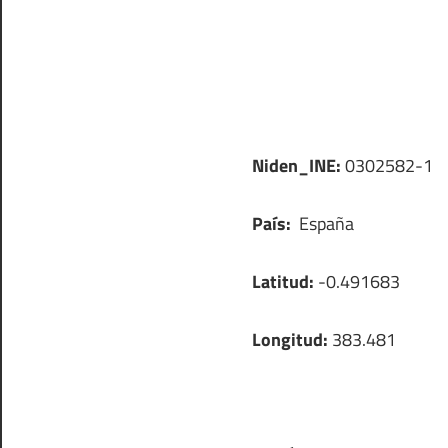
Niden_INE:
0302582-1
País:
España
Latitud:
-0.491683
Longitud:
383.481