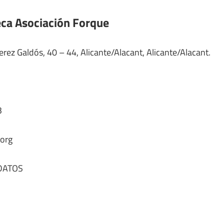
teca Asociación Forque
rez Galdós, 40 – 44, Alicante/Alacant, Alicante/Alacant.
3
org
DATOS