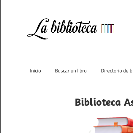
Saltar
al
contenido
Bi
Directorio
de
bibliotecas
de
Inicio
Buscar un libro
Directorio de b
España
Biblioteca A