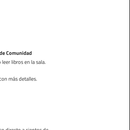
s de Comunidad
eer libros en la sala.
 con más detalles.
o directo a cientos de