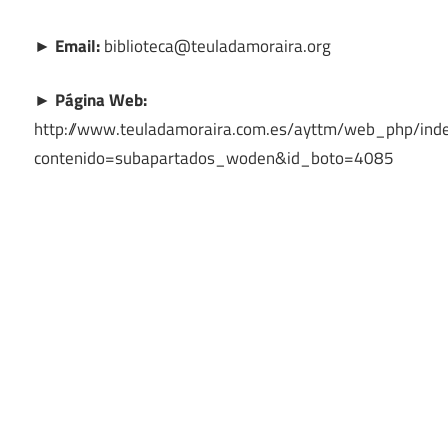
► Email:
biblioteca@teuladamoraira.org
► Página Web:
http://www.teuladamoraira.com.es/ayttm/web_php/ind
contenido=subapartados_woden&id_boto=4085