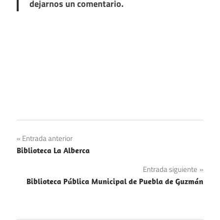
dejarnos un comentario.
Navegación
Entrada anterior
Biblioteca La Alberca
de
Entrada siguiente
entradas
Biblioteca Pública Municipal de Puebla de Guzmán