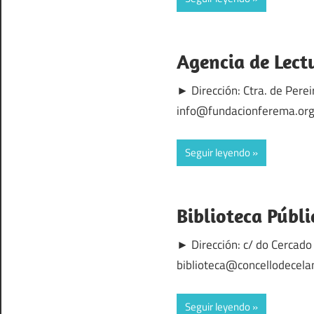
Agencia de Lect
► Dirección: Ctra. de Pere
info@fundacionferema.org 
Seguir leyendo
Biblioteca Públ
► Dirección: c/ do Cercado 
biblioteca@concellodecela
Seguir leyendo