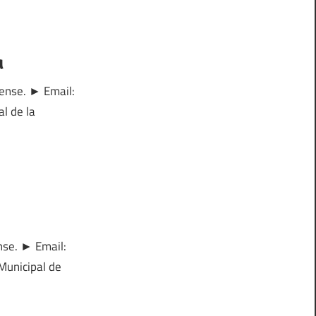
a
rense. ► Email:
l de la
nse. ► Email:
Municipal de