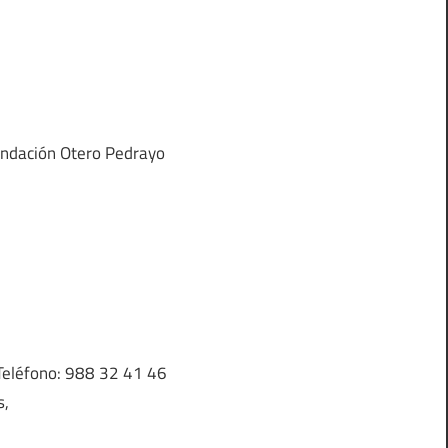
undación Otero Pedrayo
► Teléfono: 988 32 41 46
s,