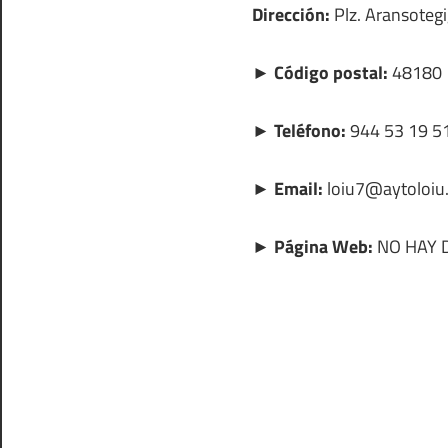
Dirección:
Plz. Aransotegi,
► Código postal:
48180
► Teléfono:
944 53 19 5
► Email:
loiu7@aytoloiu.
► Página Web:
NO HAY 