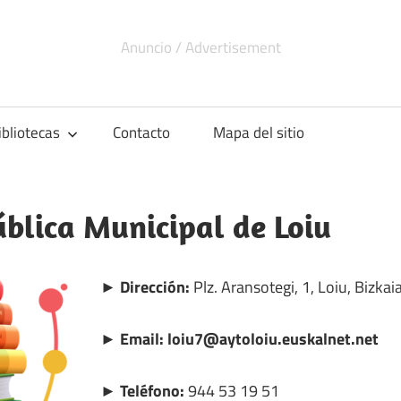
ibliotecas
Contacto
Mapa del sitio
ública Municipal de Loiu
► Dirección:
Plz. Aransotegi, 1, Loiu, Bizkaia
► Email: loiu7@aytoloiu.euskalnet.net
► Teléfono:
944 53 19 51