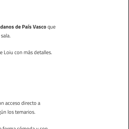
dadanos de País Vasco
que
 sala.
de Loiu con más detalles.
on acceso directo a
gún los temarios.
 de forma cómoda y con