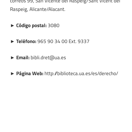
correos 99, San Vicente del Raspeig/Sant Vicent del
Raspeig, Alicante/Alacant.
► Código postal:
3080
► Teléfono:
965 90 34 00 Ext. 9337
► Email:
bibli.dret@ua.es
► Página Web:
http://biblioteca.ua.es/es/derecho/