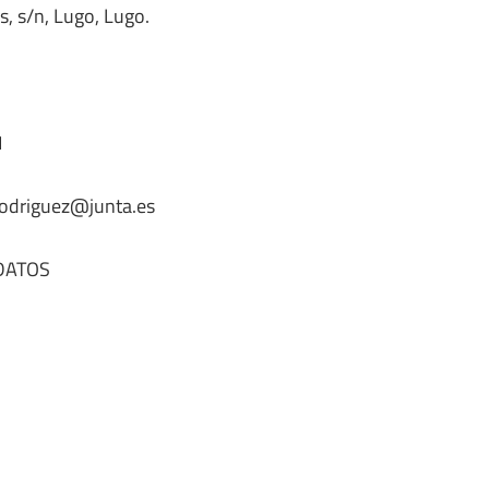
, s/n, Lugo, Lugo.
1
driguez@junta.es
DATOS