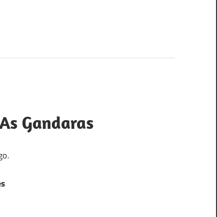
 As Gandaras
go.
es