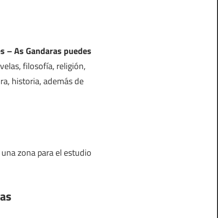
res – As Gandaras puedes
las, filosofía, religión,
tura, historia, además de
 una zona para el estudio
ras