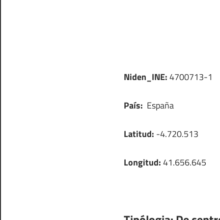
Niden_INE:
4700713-1
País:
España
Latitud:
-4.720.513
Longitud:
41.656.645
Tipólogia:
De centr