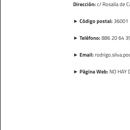
Dirección:
c/ Rosalía de C
► Código postal:
36001
► Teléfono:
886 20 64 3
► Email:
rodrigo.silva.p
► Página Web:
NO HAY 